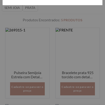
SEMI JOIA
PRATA
5
PRODUTOS
Pulseira Semijoia
Bracelete prata 925
Estrela com Detalhe
torcido com detalhe
Pérola
estrela
Cadastre-se para ver o
Cadastre-se para ver o
preço
preço