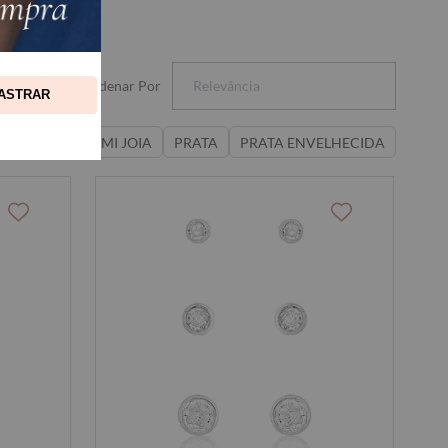
Ordenar Por
Relevância
ASTRAR
O BRANCO
SEMI JOIA
PRATA
PRATA ENVELHECIDA