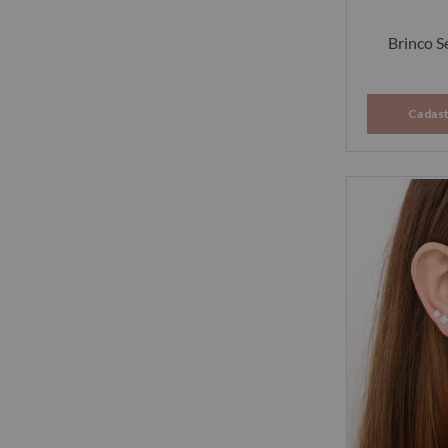
Brinco S
Cadast