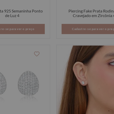
ata 925 Semaninha Ponto
Piercing Fake Prata Rodi
de Luz 4
Cravejado em Zircônia 
re-se para ver o preço
Cadastre-se para ver o pre