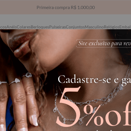
Frete Grátis via Sedex para compras acima de R$ 1.500,00
ncos
Anéis
Colares
Berloques
Pulseiras
Conjuntos
Masculino
Relógios
Embal