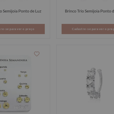
io Semijoia Ponto de Luz
Brinco Trio Semijoia Ponto 
re-se para ver o preço
Cadastre-se para ver o pre