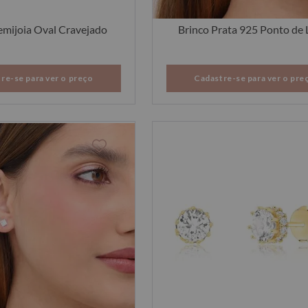
emijoia Oval Cravejado
Brinco Prata 925 Ponto de 
re-se para ver o preço
Cadastre-se para ver o pre