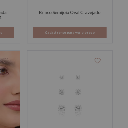
nada
Brinco Semijoia Oval Cravejado
4
ço
Cadastre-se para ver o preço