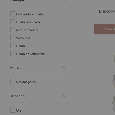
semaninha
coleção anéis
Brinco P
folheado a prata
choker
prata rodinada
coleção colares
Cadast
ródio branco
escapulário
semi joia
coleção pingentes
prata
prata envelhecida
marca
rei das joias
tamanho
un