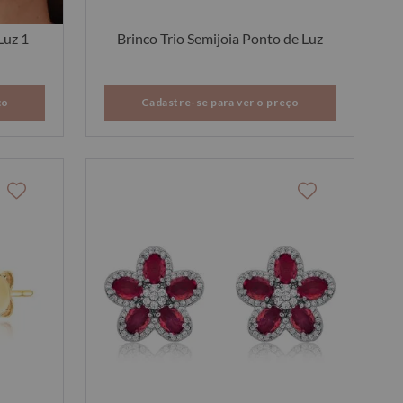
Luz 1
Brinco Trio Semijoia Ponto de Luz
ço
Cadastre-se para ver o preço