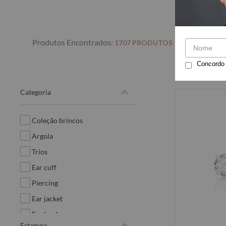
1707
PRODUTOS
Concordo
categoria
coleção brincos
argola
trios
ear cuff
piercing
ear jacket
ear hook
estampa