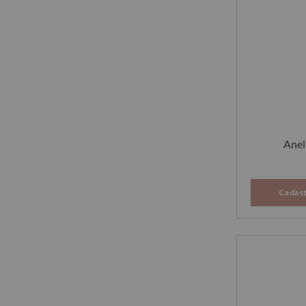
27
29
Anel
Cadast