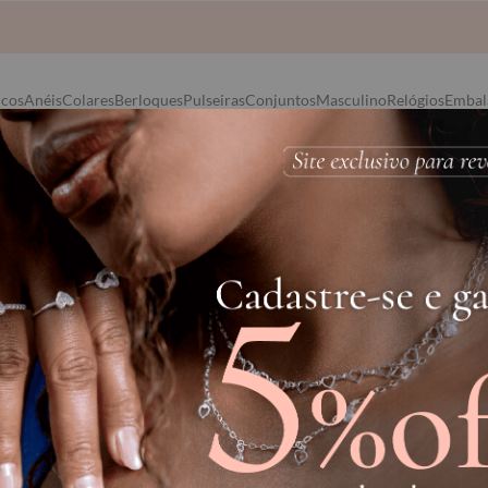
Frete Grátis via Sedex para compras acima de R$ 1.500,00
ncos
Anéis
Colares
Berloques
Pulseiras
Conjuntos
Masculino
Relógios
Embal