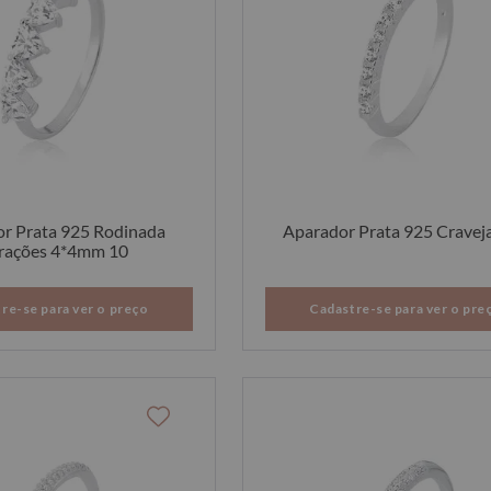
r Prata 925 Rodinada
Aparador Prata 925 Cravej
rações 4*4mm 10
re-se para ver o preço
Cadastre-se para ver o pre