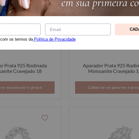
CAD
 com os termos da
Política de Privacidade
r Prata 925 Rodinada
Aparador Prata 925 Rodi
anite Cravejado 18
Moissanite Cravejado 
re-se para ver o preço
Cadastre-se para ver o pre