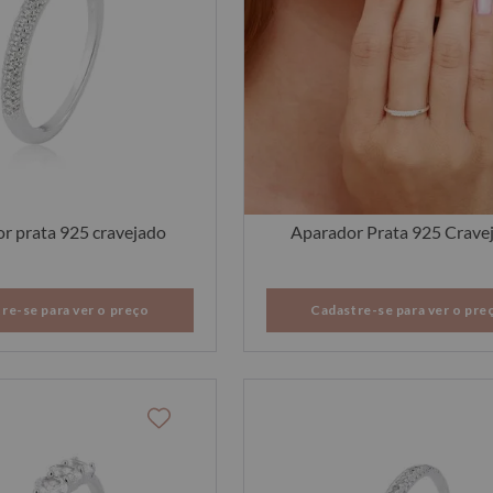
r prata 925 cravejado
Aparador Prata 925 Crave
re-se para ver o preço
Cadastre-se para ver o pre