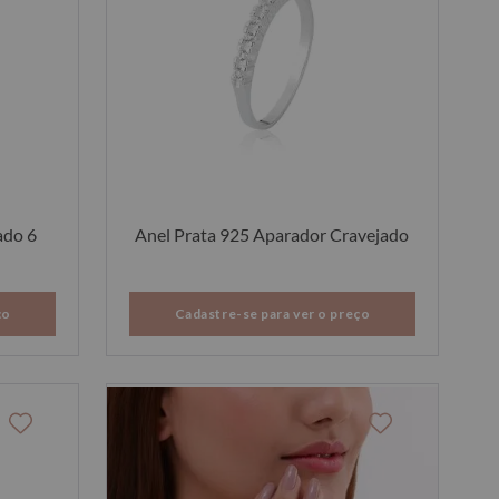
ado 6
Anel Prata 925 Aparador Cravejado
ço
Cadastre-se para ver o preço