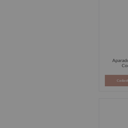
Aparado
Co
Cadast