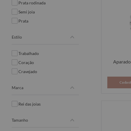
prata rodinada
semi joia
prata
estilo
trabalhado
Aparador
coração
cravejado
Cadast
marca
rei das joias
tamanho