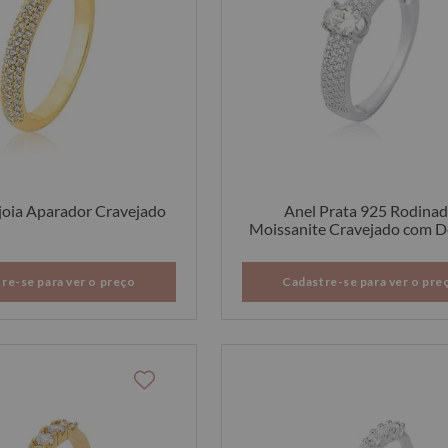
joia Aparador Cravejado
Anel Prata 925 Rodina
Moissanite Cravejado com D
Oval 15
re-se para ver o preço
Cadastre-se para ver o pre