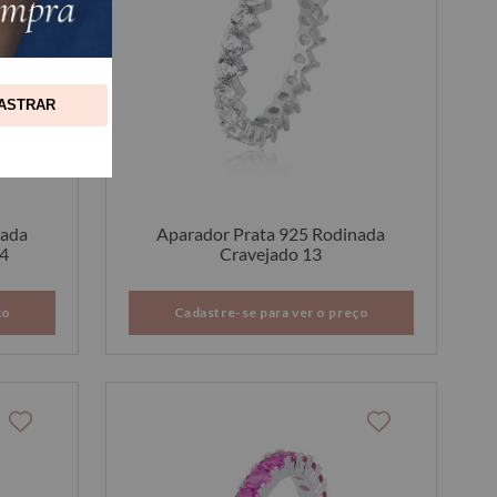
ASTRAR
nada
Aparador Prata 925 Rodinada
14
Cravejado 13
ço
Cadastre-se para ver o preço