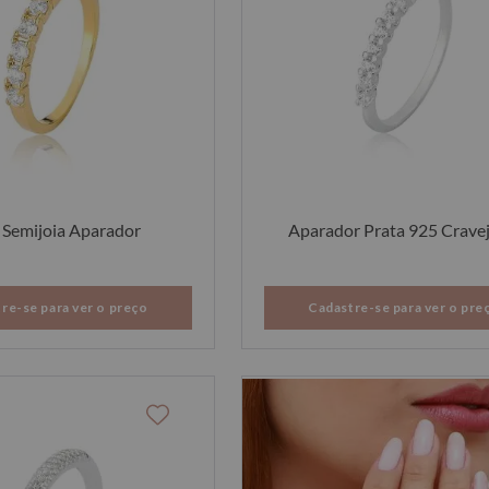
 Semijoia Aparador
Aparador Prata 925 Crave
re-se para ver o preço
Cadastre-se para ver o pre