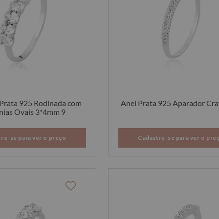
Prata 925 Rodinada com
Anel Prata 925 Aparador Cr
nias Ovais 3*4mm 9
re-se para ver o preço
Cadastre-se para ver o pre