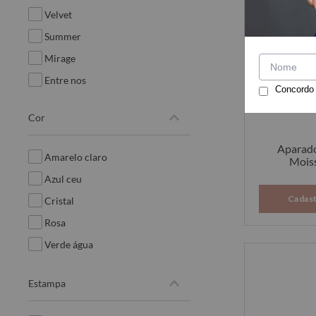
velvet
summer
mirage
entre nos
Concordo
cor
Aparado
amarelo claro
Moiss
azul ceu
Cadast
cristal
rosa
verde água
estampa