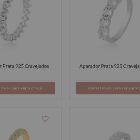
 Prata 925 Cravejados
Aparador Prata 925 Cravej
re-se para ver o preço
Cadastre-se para ver o pre