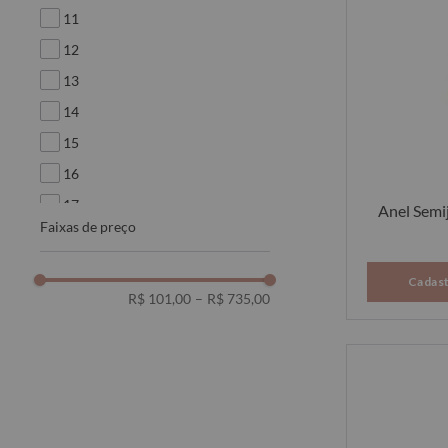
11
12
13
14
15
16
17
Anel Semi
faixas de preço
18
19
Cadast
20
R$ 101,00
–
R$ 735,00
21
22
23
25