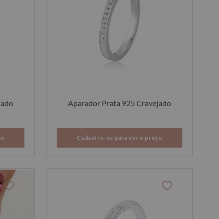
jado
Aparador Prata 925 Cravejado
ço
Cadastre-se para ver o preço