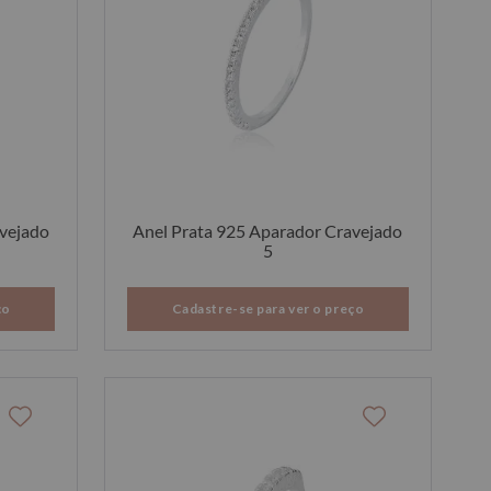
avejado
Anel Prata 925 Aparador Cravejado
5
ço
Cadastre-se para ver o preço