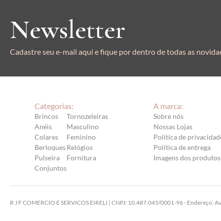
Newsletter
Cadastre seu e-mail aqui e fique por dentro de todas as novida
Categorias:
A marca:
Brincos
Tornozeleiras
Sobre nós
Anéis
Masculino
Nossas Lojas
Colares
Feminino
Política de privacidad
Berloques
Relógios
Política de entrega
Pulseira
Fornitura
Imagens dos produtos
Conjuntos
R J F COMERCIO E SERVICOS EIRELI | CNPJ: 10.487.045/0001-96 - Endereço: Av. A