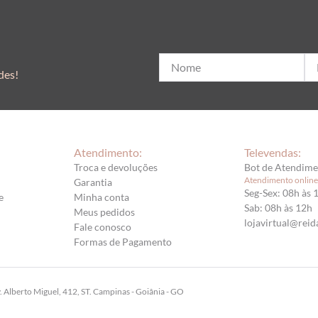
des!
Atendimento:
Televendas:
Troca e devoluções
Bot de Atendim
Atendimento online
Garantia
Seg-Sex: 08h às 
e
Minha conta
Sab: 08h às 12h
Meus pedidos
lojavirtual@reid
Fale conosco
Formas de Pagamento
lberto Miguel, 412, ST. Campinas - Goiânia - GO