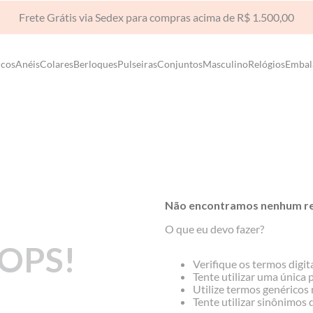
Frete Grátis via Sedex para compras acima de R$ 1.500,00
ncos
Anéis
Colares
Berloques
Pulseiras
Conjuntos
Masculino
Relógios
Embal
Não encontramos nenhum re
O que eu devo fazer?
OPS!
Verifique os termos digit
Tente utilizar uma única 
Utilize termos genéricos 
Tente utilizar sinônimos