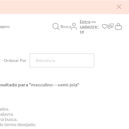
Entre
ou
agens
Busca
cadastre-
se
Ordenar Por
Relevância
sultado para "
masculino---semi-joia
"
ados.
palavra.
na busca.
 do termo desejado.