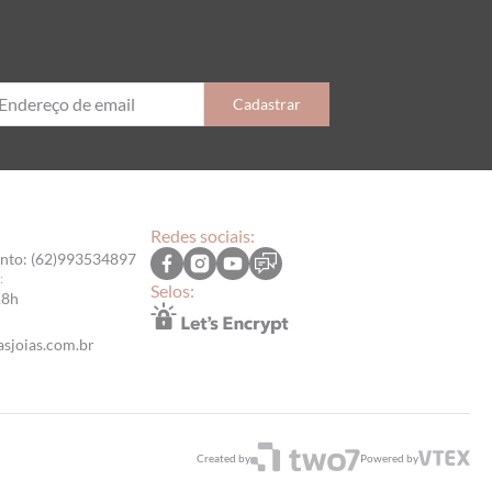
Cadastrar
Redes sociais:
ento: (62)993534897
:
Selos:
18h
asjoias.com.br
Created by
Powered by