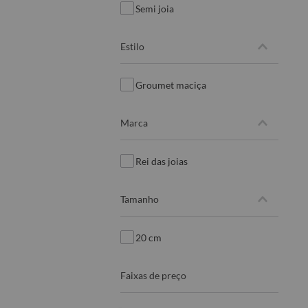
semi joia
estilo
groumet maciça
marca
rei das joias
tamanho
20 cm
faixas de preço