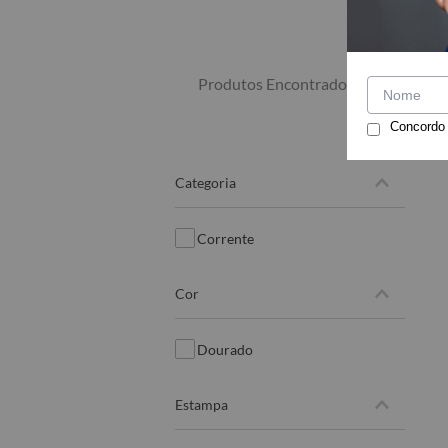
1
PRODUTO
Concordo
categoria
corrente
cor
dourado
estampa