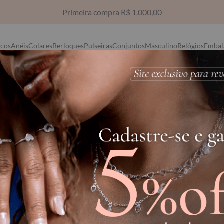
Primeira compra R$ 1.000,00
ncos
Anéis
Colares
Berloques
Pulseiras
Conjuntos
Masculino
Relógios
Embal