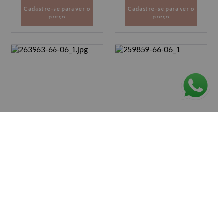
Cadastre-se para ver o
Cadastre-se para ver o
preço
preço
Colar semijoia elos
Colar Semijoia com
ovais com detalhe
Detalhe em Pérola
navete
Cadastre-se para ver o
Cadastre-se para ver o
preço
preço