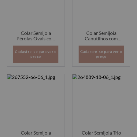
Colar Semijoia
Colar Semijoia
Pérolas Ovais com
Canutilhos com
Detalhe Fios
Detalhe Ponto de
Torcidos
Luz
Cadastre-se para ver o
Cadastre-se para ver o
preço
preço
Colar Semijoia
Colar Semijoia Trio