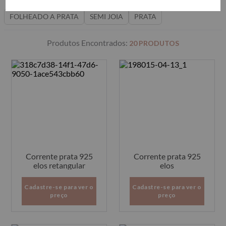
FOLHEADO A PRATA
SEMI JOIA
PRATA
20
PRODUTOS
Corrente prata 925
Corrente prata 925
elos retangular
elos
Cadastre-se para ver o
Cadastre-se para ver o
preço
preço