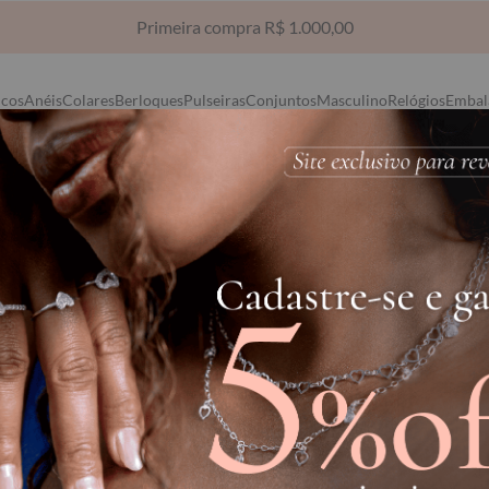
Frete Grátis via Sedex para compras acima de R$ 1.500,00
ncos
Anéis
Colares
Berloques
Pulseiras
Conjuntos
Masculino
Relógios
Embal