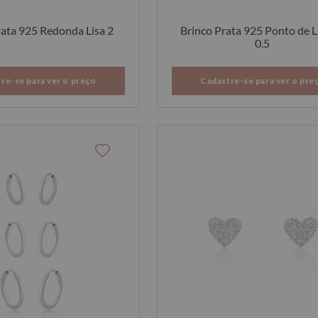
Argola Prata 925 Redonda Lisa 2
Brinco Prata 925 Ponto de 
0.5
re-se para ver o preço
Cadastre-se para ver o pre