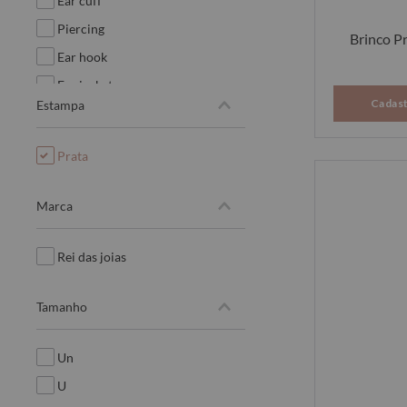
ear cuff
piercing
Brinco P
ear hook
ear jacket
Cadast
estampa
semaninha
choker
prata
marca
rei das joias
tamanho
un
u