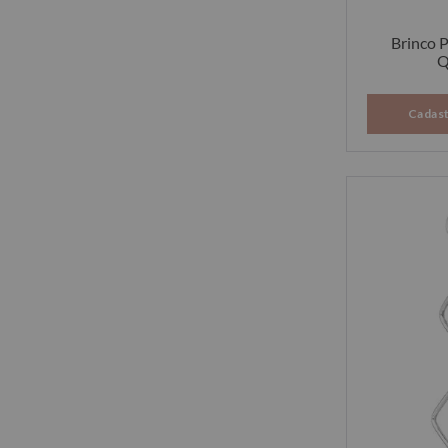
Brinco 
Q
Cadast