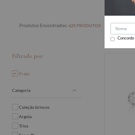
621
PRODUTOS
Concordo
filtrado por:
prata
categoria
coleção brincos
argola
trios