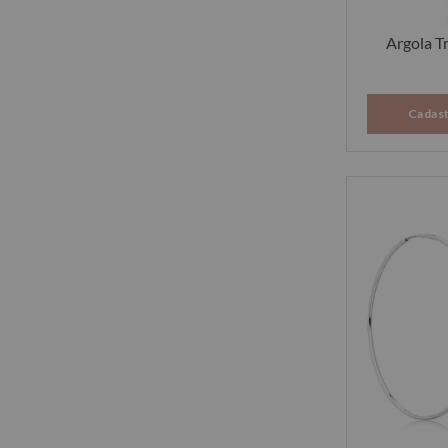
Argola T
Cadast